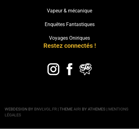
Vapeur & mécanique
Enquêtes Fantastiques
Voyages Oniriques
Restez connectés !
WEBDESIGN BY
BNVLVGL.FR
| THEME
AIRI
BY ATHEMES |
MENTIONS
LÉGALES