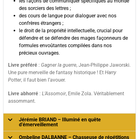
les façons de communiquer spécifiques au monde
des sorciers des lettres ;
des cours de langue pour dialoguer avec nos
confrères étrangers ;
le droit de la propriété intellectuelle, crucial pour
défendre et se défendre des mages façonneurs de
formules envoûtantes compilées dans nos
précieux ouvrages.
Livre préféré
:
Gagner la guerre
, Jean-Philippe Jaworski.
Une pure merveille de fantasy historique ! Et
Harry
Potter
, il faut bien l’avouer.
Livre abhorré
:
L’Assomoir
, Emile Zola. Véritablement
assommant.
Jérémie BRIAND – Illuminé en quête
d’émerveillement
Ombeline DALBANNE – Chasseuse de répétitions