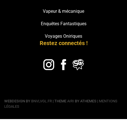
Vapeur & mécanique
Enquêtes Fantastiques
Voyages Oniriques
Restez connectés !
WEBDESIGN BY
BNVLVGL.FR
| THEME
AIRI
BY ATHEMES |
MENTIONS
LÉGALES